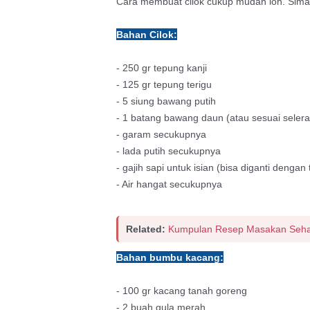
Cara membuat cilok cukup mudah loh. Sima
Bahan Cilok:
- 250 gr tepung kanji
- 125 gr tepung terigu
- 5 siung bawang putih
- 1 batang bawang daun (atau sesuai selera
- garam secukupnya
- lada putih secukupnya
- gajih sapi untuk isian (bisa diganti dengan
- Air hangat secukupnya
Related:
Kumpulan Resep Masakan Sehat
Bahan bumbu kacang:
- 100 gr kacang tanah goreng
- 2 buah gula merah