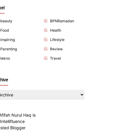
bel
beauty
BPNRamadan
Food
Health
inspiring
Lifestyle
Parenting
Review
tekno
Travel
chive