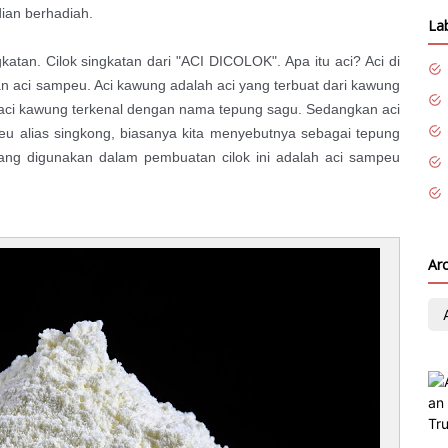
dian berhadiah.
La
gkatan. Cilok singkatan dari "ACI DICOLOK". Apa itu aci? Aci di
 aci sampeu. Aci kawung adalah aci yang terbuat dari kawung
 aci kawung terkenal dengan nama tepung sagu. Sedangkan aci
eu alias singkong, biasanya kita menyebutnya sebagai tepung
 yang digunakan dalam pembuatan cilok ini adalah aci sampeu
Ar