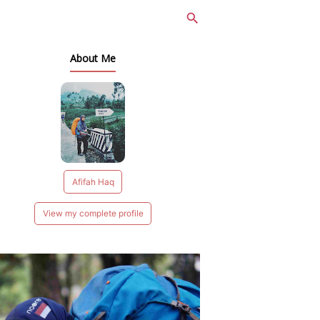
About Me
Afifah Haq
View my complete profile