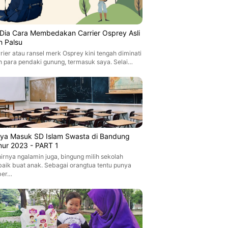
i Dia Cara Membedakan Carrier Osprey Asli
n Palsu
rier atau ransel merk Osprey kini tengah diminati
h para pendaki gunung, termasuk saya. Selai…
aya Masuk SD Islam Swasta di Bandung
mur 2023 - PART 1
irnya ngalamin juga, bingung milih sekolah
baik buat anak. Sebagai orangtua tentu punya
ber…