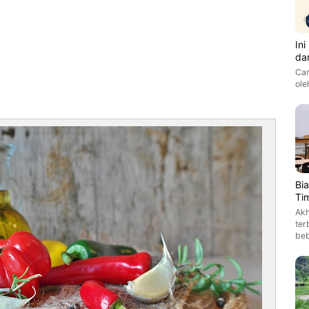
In
da
Car
ole
Bi
Ti
Akh
ter
be