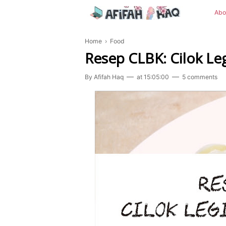
Abo
Home
›
Food
Resep CLBK: Cilok L
By
Afifah Haq
at
15:05:00
5 comments