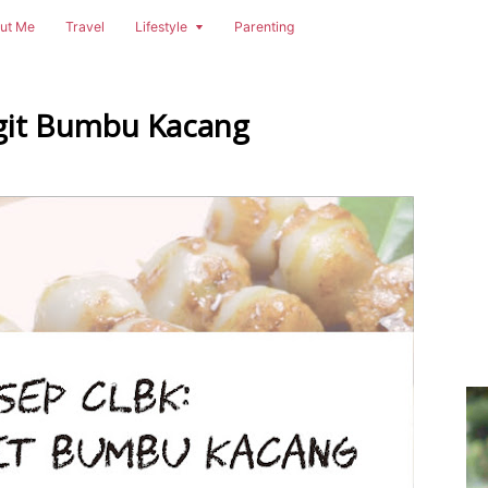
ut Me
Travel
Lifestyle
Parenting
egit Bumbu Kacang