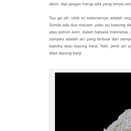
abon, tapi jangan harap ada yang isinya un
Tau ga sih, cilok ini sebenarnya adalah sin
Sunda ada dua macam, yaitu aci kawung dan
atau pohon aren, dalam bahasa Indonesia,
sampeu adalah aci yang terbuat dari samp
tapioka atau tepung kanji. Nah, jenis aci
alias tepung kanji.