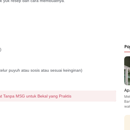
k yuk resep dan cara membuatnya.
Po
)
 telur puyuh atau sosis atau sesuai keinginan)
Ap
 Tanpa MSG untuk Bekal yang Praktis
Mel
Ban
wa