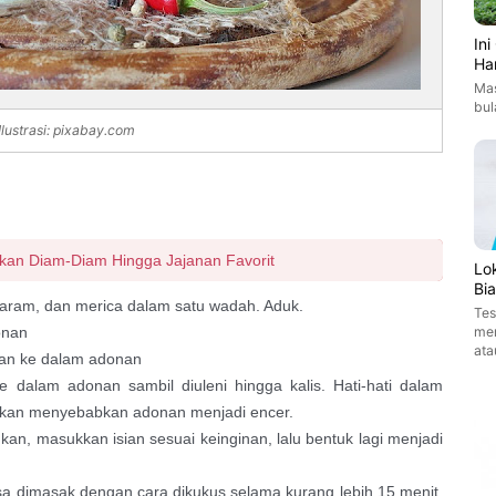
In
Ha
Mas
bul
Ilustrasi: pixabay.com
kan Diam-Diam Hingga Jajanan Favorit
Lo
Bi
 garam, dan merica dalam satu wadah. Aduk.
Tes
onan
men
ata
kan ke dalam adonan
ke dalam adonan sambil diuleni hingga kalis. Hati-hati dalam
 akan menyebabkan adonan menjadi encer.
pihkan, masukkan isian sesuai keinginan, lalu bentuk lagi menjadi
isa dimasak dengan cara dikukus selama kurang lebih 15 menit,