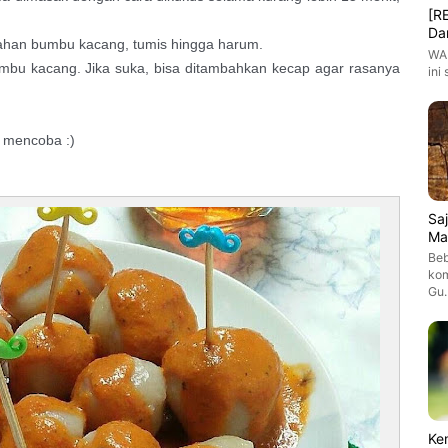
[R
Da
ahan bumbu kacang, tumis hingga harum.
WAR
umbu kacang. Jika suka, bisa ditambahkan kecap agar rasanya
ini
 mencoba :)
Sa
Ma
Beb
kom
Gu
Ke