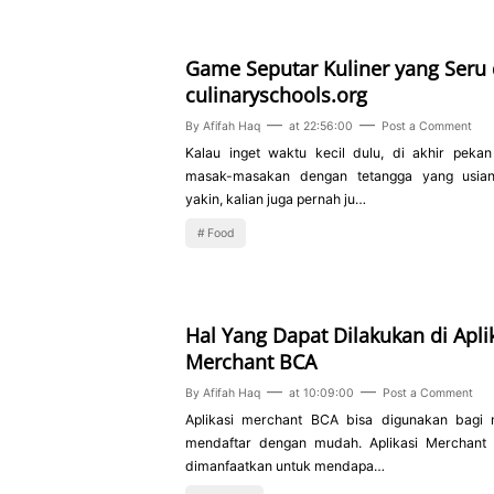
Game Seputar Kuliner yang Seru 
culinaryschools.org
By
Afifah Haq
at
22:56:00
Post a Comment
Kalau inget waktu kecil dulu, di akhir peka
masak-masakan dengan tetangga yang usia
yakin, kalian juga pernah ju…
Food
Hal Yang Dapat Dilakukan di Apli
Merchant BCA
By
Afifah Haq
at
10:09:00
Post a Comment
Aplikasi merchant BCA bisa digunakan bagi 
mendaftar dengan mudah. Aplikasi Merchant
dimanfaatkan untuk mendapa…