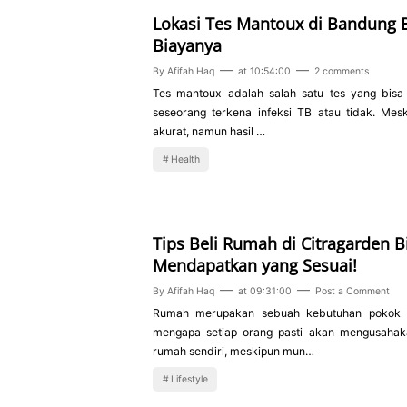
Lokasi Tes Mantoux di Bandung 
Biayanya
By
Afifah Haq
at
10:54:00
2 comments
Tes mantoux adalah salah satu tes yang bis
seseorang terkena infeksi TB atau tidak. Mesk
akurat, namun hasil …
Health
Tips Beli Rumah di Citragarden B
Mendapatkan yang Sesuai!
By
Afifah Haq
at
09:31:00
Post a Comment
Rumah merupakan sebuah kebutuhan pokok ba
mengapa setiap orang pasti akan mengusahak
rumah sendiri, meskipun mun…
Lifestyle