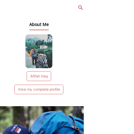
About Me
Afifah Haq
View my complete profile