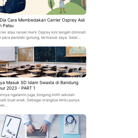
i Dia Cara Membedakan Carrier Osprey Asli
n Palsu
rier atau ransel merk Osprey kini tengah diminati
h para pendaki gunung, termasuk saya. Selai…
aya Masuk SD Islam Swasta di Bandung
mur 2023 - PART 1
irnya ngalamin juga, bingung milih sekolah
baik buat anak. Sebagai orangtua tentu punya
ber…