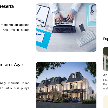
Beserta
a menentukan apakah
i hasil tes ini cukup
Po
intaro, Agar
Ap
Mel
gi manusia, itulah
Ban
an untuk bisa punya
wa