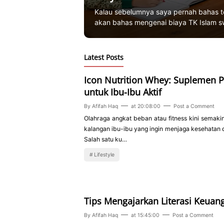
Kalau sebelumnya saya pernah bahas ten
akan bahas mengenai biaya TK Islam 
Latest Posts
Icon Nutrition Whey: Suplemen P
untuk Ibu-Ibu Aktif
By
Afifah Haq
at
20:08:00
Post a Comment
Olahraga angkat beban atau fitness kini semakin
kalangan ibu-ibu yang ingin menjaga kesehatan
Salah satu ku…
Lifestyle
Tips Mengajarkan Literasi Keuan
By
Afifah Haq
at
15:45:00
Post a Comment