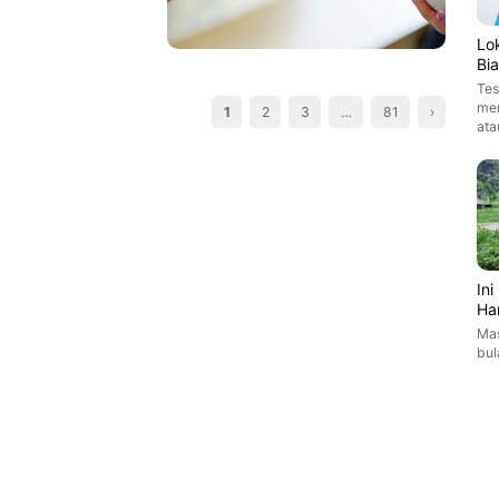
Lo
Bi
Tes
men
1
2
3
…
81
›
ata
In
Ha
Mas
bul