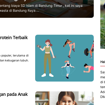
tang biaya SD Islam di Bandung Timur , kali ini saya
swasta di Bandung Raya.…
rotein Terbaik
 populer, terutama di
 dan kebugaran tubuh.
Ha
Sa
me
di
te
Ad
gan pada Anak
DM