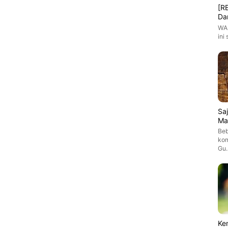
[R
Da
WAR
ini
Sa
Ma
Beb
kom
Gu
Ke