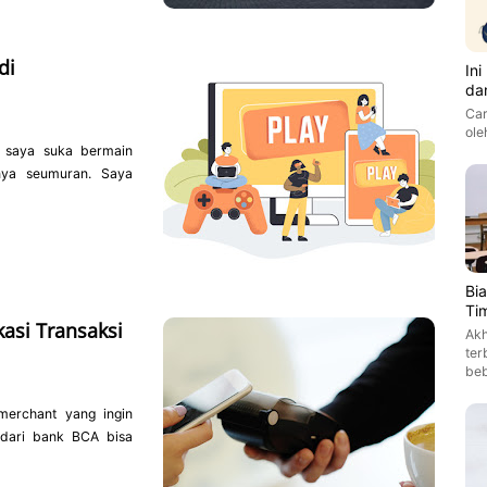
di
In
da
Car
ole
n saya suka bermain
nya seumuran. Saya
Bi
Ti
kasi Transaksi
Akh
ter
be
merchant yang ingin
 dari bank BCA bisa