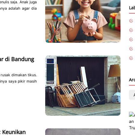
ulis saja. Anak juga
La
manya adalah agar dia
r di Bandung
 rusak dimakan tikus.
Ar
inya saya pikir masih
: Keunikan