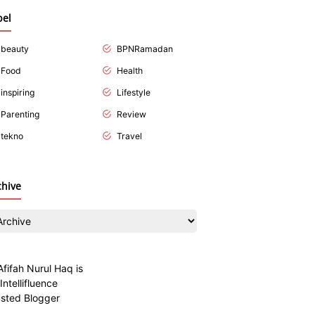
bel
beauty
BPNRamadan
Food
Health
inspiring
Lifestyle
Parenting
Review
tekno
Travel
chive