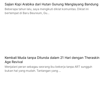
Sajian Kopi Arabika dari Hutan Gunung Manglayang Bandung
Beberapa tahun lalu, saya mengikuti diklat komunitas. Diklat ini
bertempat di Baru Beureum, Gu…
Kembali Muda tanpa Ditunda dalam 21 Hari dengan Theraskin
Age Revival
Menjalani peran sebagau seorang ibu bekerja tanpa ART sungguh
bukan hal yang mudah. Tantangan yang …