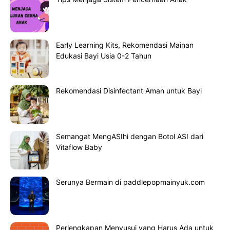
Early Learning Kits, Rekomendasi Mainan
Edukasi Bayi Usia 0-2 Tahun
Rekomendasi Disinfectant Aman untuk Bayi
Semangat MengASIhi dengan Botol ASI dari
Vitaflow Baby
Serunya Bermain di paddlepopmainyuk.com
Perlengkapan Menyusui yang Harus Ada untuk