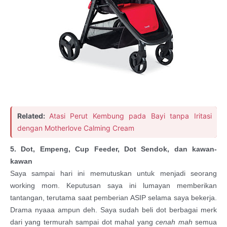
Related:
Atasi Perut Kembung pada Bayi tanpa Iritasi
dengan Motherlove Calming Cream
5. Dot, Empeng, Cup Feeder, Dot Sendok, dan kawan-
kawan
Saya sampai hari ini memutuskan untuk menjadi seorang
working mom. Keputusan saya ini lumayan memberikan
tantangan, terutama saat pemberian ASIP selama saya bekerja.
Drama nyaaa ampun deh. Saya sudah beli dot berbagai merk
dari yang termurah sampai dot mahal yang
cenah mah
semua