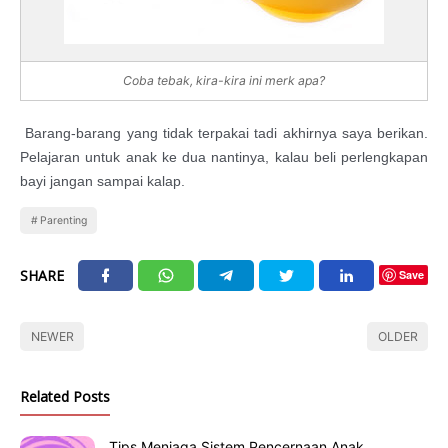
Coba tebak, kira-kira ini merk apa?
Barang-barang yang tidak terpakai tadi akhirnya saya berikan.
Pelajaran untuk anak ke dua nantinya, kalau beli perlengkapan
bayi jangan sampai kalap.
Parenting
SHARE
Save
NEWER
OLDER
Related Posts
Tips Menjaga Sistem Pencernaan Anak