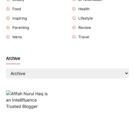
Food
Health
inspiring
Lifestyle
Parenting
Review
tekno
Travel
Archive