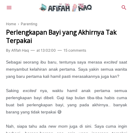
Home
›
Parenting
Perlengkapan Bayi yang Akhirnya Tak
Terpakai
By
Afifah Haq
at
13:02:00
15 comments
Lifestyle
Beauty
Sebagai seorang ibu baru, tentunya saya merasa
excited
saat
menyambut kelahiran anak pertama. Saya yakin semua wanita
Food
yang baru pertama kali hamil pasti merasakannya juga kan?
Health
Saking
excited
nya, waktu hamil anak pertama semua
Review
perlengkapan bayi dibeli. Gaji tiap bulan tiba-tiba habis cuma
buat beli perlengkapan bayi, yang pada akhirnya.. banyak
Tekno
barang yang tidak terpakai 😅
Nah, siapa tahu ada
new mom
juga di sini. Saya cuma ingin