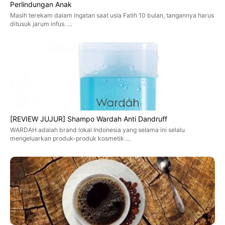
Perlindungan Anak
Masih terekam dalam ingatan saat usia Fatih 10 bulan, tangannya harus
ditusuk jarum infus. …
[REVIEW JUJUR] Shampo Wardah Anti Dandruff
WARDAH adalah brand lokal Indonesia yang selama ini selalu
mengeluarkan produk-produk kosmetik …