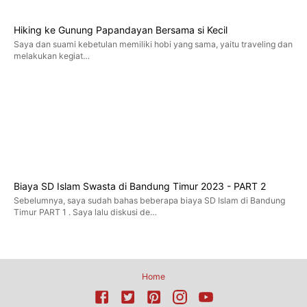
Hiking ke Gunung Papandayan Bersama si Kecil
Saya dan suami kebetulan memiliki hobi yang sama, yaitu traveling dan
melakukan kegiat…
Biaya SD Islam Swasta di Bandung Timur 2023 - PART 2
Sebelumnya, saya sudah bahas beberapa biaya SD Islam di Bandung
Timur PART 1 . Saya lalu diskusi de…
Home