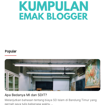
Popular
Apa Bedanya MI dan SDIT?
Melanjutkan bahasan tentang biaya SD Islam di Bandung Timur yang
pernah saya tulis beberapa waktu …