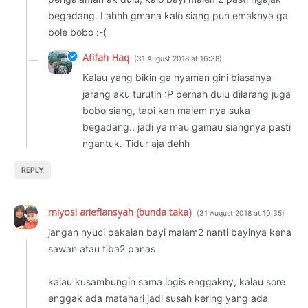
begadang. Lahhh gmana kalo siang pun emaknya ga
bole bobo :-(
Afifah Haq
31 August 2018 at 16:38
Kalau yang bikin ga nyaman gini biasanya
jarang aku turutin :P pernah dulu dilarang juga
bobo siang, tapi kan malem nya suka
begadang.. jadi ya mau gamau siangnya pasti
ngantuk. Tidur aja dehh
REPLY
miyosi ariefiansyah (bunda taka)
31 August 2018 at 10:35
jangan nyuci pakaian bayi malam2 nanti bayinya kena
sawan atau tiba2 panas
kalau kusambungin sama logis enggakny, kalau sore
enggak ada matahari jadi susah kering yang ada