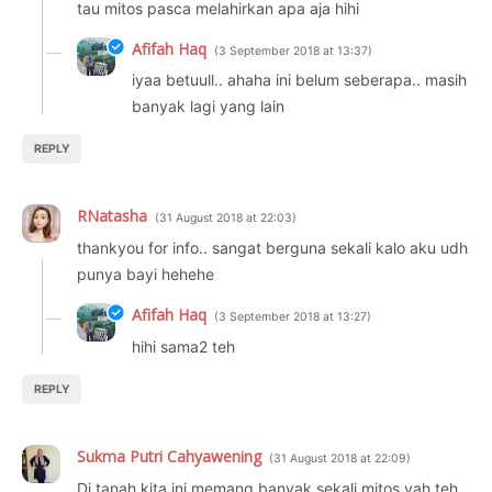
tau mitos pasca melahirkan apa aja hihi
Afifah Haq
3 September 2018 at 13:37
iyaa betuull.. ahaha ini belum seberapa.. masih
banyak lagi yang lain
REPLY
RNatasha
31 August 2018 at 22:03
thankyou for info.. sangat berguna sekali kalo aku udh
punya bayi hehehe
Afifah Haq
3 September 2018 at 13:27
hihi sama2 teh
REPLY
Sukma Putri Cahyawening
31 August 2018 at 22:09
Di tanah kita ini memang banyak sekali mitos yah teh,