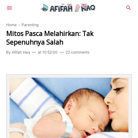
Home
›
Parenting
Mitos Pasca Melahirkan: Tak
Sepenuhnya Salah
By
Afifah Haq
at
10:52:00
22 comments
Lifestyle
Beauty
Food
Health
Review
Tekno