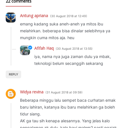
22 comments
Antung apriana
30 August 2018 at 12:49
emang kadang suka aneh-aneh ya mitos ibu
melahirkan. beberapa bisa dinalar selebihnya ya
mungkin cuma mitos aja. heu
Afifah Haq
30 August 2018 at 13:55
iya, nama nya juga zaman dulu ya mbak,
teknologi belum secanggih sekarang
REPLY
Widya revina
31 August 2018 at 09:59
Beberapa minggu lalu sempet baca curhatan emak
baru lahiran, katanya ibu baru melahirkan ga boleh
tidur siang.
AK ga tau sih kenapa alesannya. Yang jelas kalo
pengalaman ak dulu, kalo bayi malem2 pasti ngajak