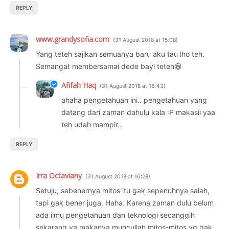
REPLY
www.grandysofia.com
31 August 2018 at 15:08
Yang teteh sajikan semuanya baru aku tau lho teh.
Semangat membersamai dede bayi teteh😁
Afifah Haq
31 August 2018 at 16:43
ahaha pengetahuan ini.. pengetahuan yang
datang dari zaman dahulu kala :P makasii yaa
teh udah mampir..
REPLY
Irra Octaviany
31 August 2018 at 16:28
Setuju, sebenernya mitos itu gak sepenuhnya salah,
tapi gak bener juga. Haha. Karena zaman dulu belum
ada ilmu pengetahuan dan teknologi secanggih
sekarang ya makanya muncullah mitos-mitos yg gak