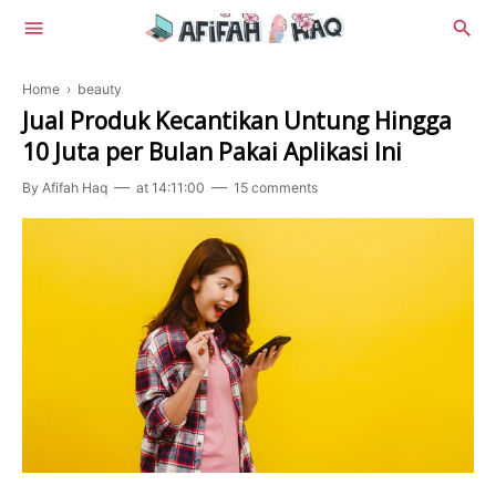
Home
›
beauty
Jual Produk Kecantikan Untung Hingga
10 Juta per Bulan Pakai Aplikasi Ini
By
Afifah Haq
at
14:11:00
15 comments
Lifestyle
Beauty
Food
Health
Review
Tekno