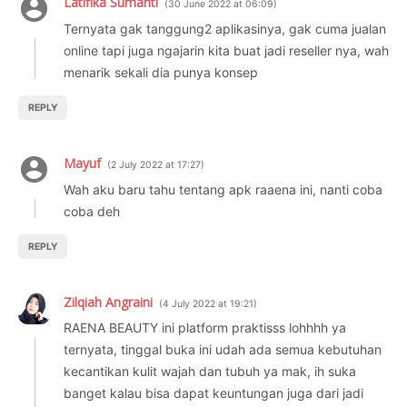
Latifika Sumanti
30 June 2022 at 06:09
Ternyata gak tanggung2 aplikasinya, gak cuma jualan
online tapi juga ngajarin kita buat jadi reseller nya, wah
menarik sekali dia punya konsep
REPLY
Mayuf
2 July 2022 at 17:27
Wah aku baru tahu tentang apk raaena ini, nanti coba
coba deh
REPLY
Zilqiah Angraini
4 July 2022 at 19:21
RAENA BEAUTY ini platform praktisss lohhhh ya
ternyata, tinggal buka ini udah ada semua kebutuhan
kecantikan kulit wajah dan tubuh ya mak, ih suka
banget kalau bisa dapat keuntungan juga dari jadi