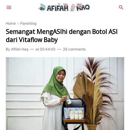
Home
›
Parenting
Semangat MengASIhi dengan Botol ASI
dari Vitaflow Baby
By
Afifah Haq
at
00:44:00
29 comments
Lifestyle
Beauty
Food
Health
Review
Tekno