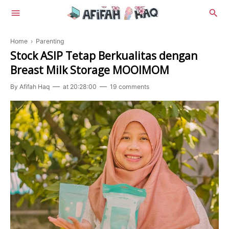
Home
›
Parenting
Stock ASIP Tetap Berkualitas dengan
Breast Milk Storage MOOIMOM
By
Afifah Haq
at
20:28:00
19 comments
Lifestyle
Beauty
Food
Health
Review
Tekno