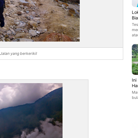
Lo
Bi
Tes
men
ata
Jalan yang berkerikil
In
Ha
Mas
bul