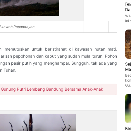
[R
Da
WAR
ini
ri kawah Papandayan
mi memutuskan untuk beristirahat di kawasan hutan mati.
barisan pepohonan dan kabut yang sudah mulai turun. Pohon
engan pasir putih yang menghampar. Sungguh, tak ada yang
Sa
Ma
an Tuhan.
Beb
kom
Gu
e Gunung Putri Lembang Bandung Bersama Anak-Anak
Ke