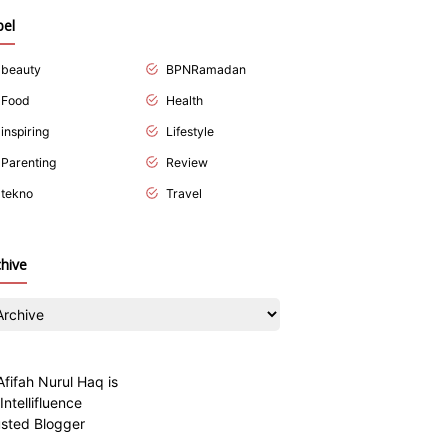
bel
beauty
BPNRamadan
Food
Health
inspiring
Lifestyle
Parenting
Review
tekno
Travel
chive