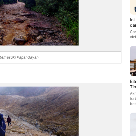
In
da
Car
ole
Memasuki Papandayan
Bi
Ti
Akh
ter
be