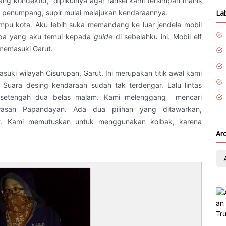
ang kondektur,
dipikulnya agar ransel kami tersimpan manis
La
n penumpang, supir mulai melajukan kendaraannya.
mpu kota. Aku lebih suka memandang ke luar jendela mobil
 apa yang aku temui kepada
guide
di sebelahku ini. Mobil elf
 memasuki Garut.
uki wilayah Cisurupan, Garut. Ini merupakan titik awal kami
Suara desing kendaraan sudah tak terdengar. Lalu lintas
l setengah dua belas malam. Kami melenggang
mencari
asan Papandayan. Ada dua pilihan yang ditawarkan,
k
. Kami memutuskan untuk menggunakan kolbak, karena
Ar