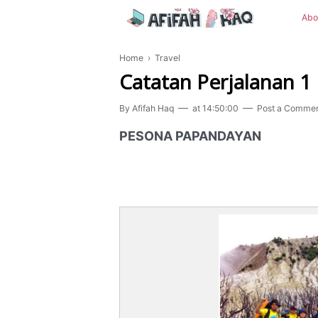
Abo
Home
›
Travel
Catatan Perjalanan 1
By
Afifah Haq
at
14:50:00
Post a Comme
PESONA PAPANDAYAN