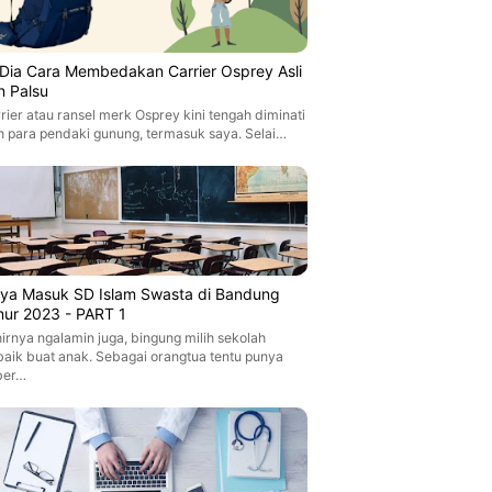
i Dia Cara Membedakan Carrier Osprey Asli
n Palsu
rier atau ransel merk Osprey kini tengah diminati
h para pendaki gunung, termasuk saya. Selai…
aya Masuk SD Islam Swasta di Bandung
mur 2023 - PART 1
irnya ngalamin juga, bingung milih sekolah
baik buat anak. Sebagai orangtua tentu punya
ber…