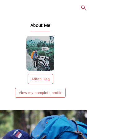
About Me
Afifah Haq
View my complete profile