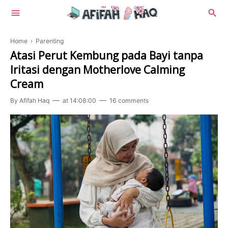
Home
›
Parenting
Atasi Perut Kembung pada Bayi tanpa
Iritasi dengan Motherlove Calming
Cream
Lifestyle
By
Afifah Haq
at
14:08:00
16 comments
Beauty
Food
Health
Review
Tekno