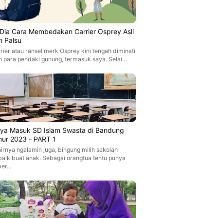
i Dia Cara Membedakan Carrier Osprey Asli
n Palsu
rier atau ransel merk Osprey kini tengah diminati
h para pendaki gunung, termasuk saya. Selai…
aya Masuk SD Islam Swasta di Bandung
mur 2023 - PART 1
irnya ngalamin juga, bingung milih sekolah
baik buat anak. Sebagai orangtua tentu punya
ber…