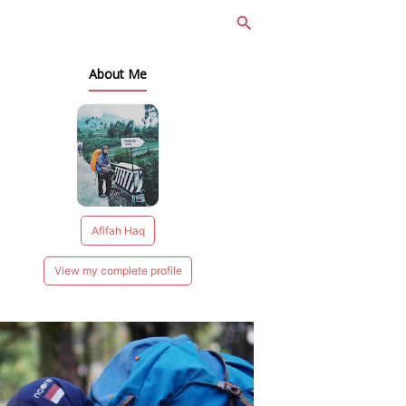
About Me
Afifah Haq
View my complete profile