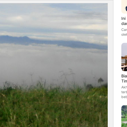
In
da
Car
ole
Bi
Ti
Akh
ter
be