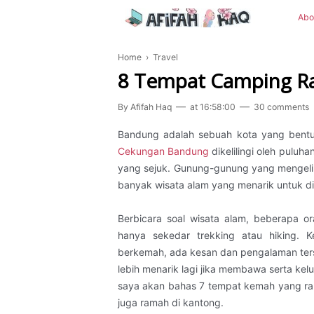
Abo
Home
›
Travel
8 Tempat Camping R
By
Afifah Haq
at
16:58:00
30 comments
Bandung adalah sebuah kota yang bentu
Cekungan Bandung
dikelilingi oleh puluh
yang sejuk. Gunung-gunung yang mengeli
banyak wisata alam yang menarik untuk di
Berbicara soal wisata alam, beberapa 
hanya sekedar trekking atau hiking. 
berkemah, ada kesan dan pengalaman terse
lebih menarik lagi jika membawa serta keluar
saya akan bahas 7 tempat kemah yang ram
juga ramah di kantong.