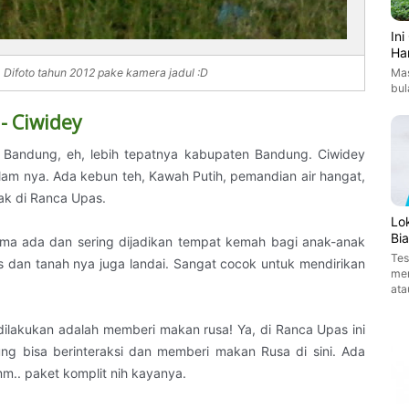
In
Ha
Mas
.. Difoto tahun 2012 pake kamera jadul :D
bul
- Ciwidey
ota Bandung, eh, lebih tepatnya kabupaten Bandung. Ciwidey
am nya. Ada kebun teh, Kawah Putih, pemandian air hangat,
ak di Ranca Upas.
Lo
Bi
ma ada dan sering dijadikan tempat kemah bagi anak-anak
Tes
 dan tanah nya juga landai. Sangat cocok untuk mendirikan
men
ata
 dilakukan adalah memberi makan rusa! Ya, di Ranca Upas ini
g bisa berinteraksi dan memberi makan Rusa di sini. Ada
m.. paket komplit nih kayanya.