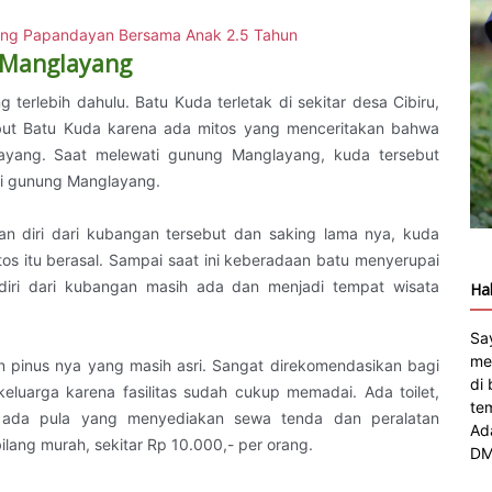
ng Papandayan Bersama Anak 2.5 Tahun
g Manglayang
ng terlebih dahulu. Batu Kuda terletak di sekitar desa Cibiru,
ebut Batu Kuda karena ada mitos yang menceritakan bahwa
ayang. Saat melewati gunung Manglayang, kuda tersebut
ki gunung Manglayang.
an diri dari kubangan tersebut dan saking lama nya, kuda
tos itu berasal. Sampai saat ini keberadaan batu menyerupai
iri dari kubangan masih ada dan menjadi tempat wisata
Hal
Sa
me
an pinus nya yang masih asri. Sangat direkomendasikan bagi
di
luarga karena fasilitas sudah cukup memadai. Ada toilet,
te
n ada pula yang menyediakan sewa tenda dan peralatan
Ad
ilang murah, sekitar Rp 10.000,- per orang.
DM