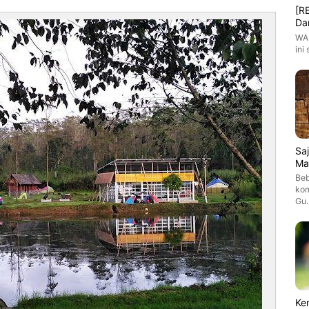
[R
Da
WAR
ini
Sa
Ma
Beb
kom
Gu
Ke