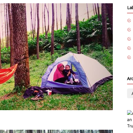
La
Ar