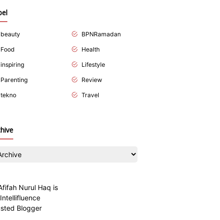
bel
beauty
BPNRamadan
Food
Health
inspiring
Lifestyle
Parenting
Review
tekno
Travel
chive