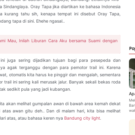
aya Sindanglaya. Oray Tapa jika diartikan ke bahasa Indonesia
ya kurang tahu sih, kenapa tempat ini disebut Oray Tapa,
dang tapa di sini. Ehehe ngasal..
Kami Mau, Inilah Liburan Cara Aku bersama Suami dengan
Po
ini juga sering dijadikan tujuan bagi para pesepeda dan
 saya agak terganggu dengan para pemotor trail ini. Karena
ewat, otomatis kita harus ke pinggir dan mengalah, sementara
 trail ini sering kali merusak jalur. Banyak sekali bekas roda
ak sedikit pula yang jadi kubangan.
Ap
Mel
i kita akan melihat gumpalan awan di bawah area kemah dekat
Ban
wa
i atas awan gitu deh.. Dan di malam hari, kita bisa melihat
ri atas, atau bahasa keren nya
Bandung city light
.