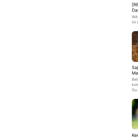
[R
Da
WAR
ini
Sa
Ma
Beb
kom
Gu
Ke