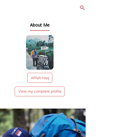
About Me
Afifah Haq
View my complete profile