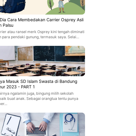
i Dia Cara Membedakan Carrier Osprey Asli
n Palsu
rier atau ransel merk Osprey kini tengah diminati
h para pendaki gunung, termasuk saya. Selai…
aya Masuk SD Islam Swasta di Bandung
mur 2023 - PART 1
irnya ngalamin juga, bingung milih sekolah
baik buat anak. Sebagai orangtua tentu punya
ber…