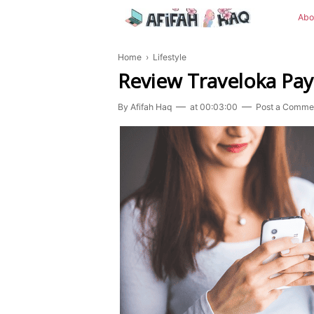
Abo
Home
›
Lifestyle
Review Traveloka Pay
By
Afifah Haq
at
00:03:00
Post a Comme