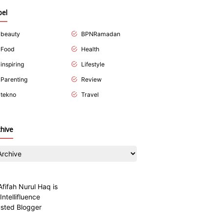
bel
beauty
BPNRamadan
Food
Health
inspiring
Lifestyle
Parenting
Review
tekno
Travel
chive