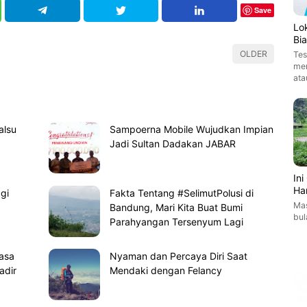
Save
Lo
Bi
OLDER
Tes
men
ata
alsu
Sampoerna Mobile Wujudkan Impian
Jadi Sultan Dadakan JABAR
In
Ha
gi
Fakta Tentang #SelimutPolusi di
Mas
Bandung, Mari Kita Buat Bumi
bul
Parahyangan Tersenyum Lagi
Jasa
Nyaman dan Percaya Diri Saat
adir
Mendaki dengan Felancy